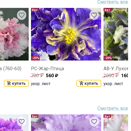
Смотреть все
Хит
Хит
-20%
-20%
 (760-60)
РС-Жар-Птица
АВ-У Лукомо
700
₽
560
₽
2000
₽
160
купить
купить
укор. лист
укор. лист
Смотреть все
Хит
Хит