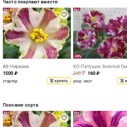
Часто покупают вместе
:
Хит
Хит
-20%
АВ-Нирвана
1500
₽
200
₽
160
₽
купить
стартер
укор. лист
Похожие сорта
:
Хит
Хит