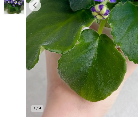
1
/
4