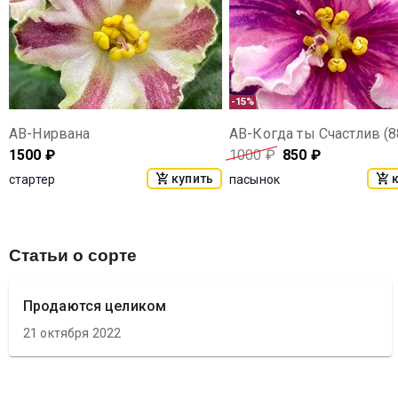
-15%
АВ-Нирвана
АВ-Когда ты Счастлив (8
1500
₽
1000
₽
850
₽
купить
стартер
пасынок
Статьи о сорте
Продаются целиком
21 октября 2022