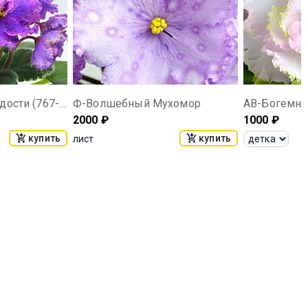
АВ-Восточные Сладости (767-38)
Ф-Волшебный Мухомор
АВ-Богемная
2000
₽
1000
₽
купить
купить
лист