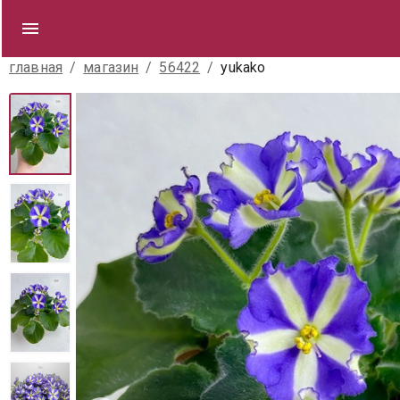
главная
/
магазин
/
56422
/
yukako