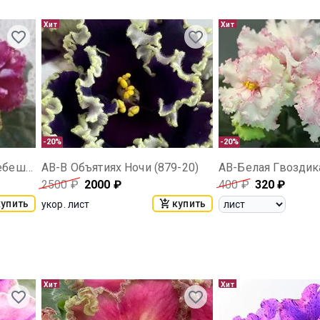
Хит
Хит
-20%
-20%
КО-Петушок Золотой Гребешок
АВ-В Объятиях Ночи (879-20)
АВ-Белая Гвоздика
2500
₽
2000
₽
400
₽
320
₽
купить
купить
укор. лист
Хит
Хит