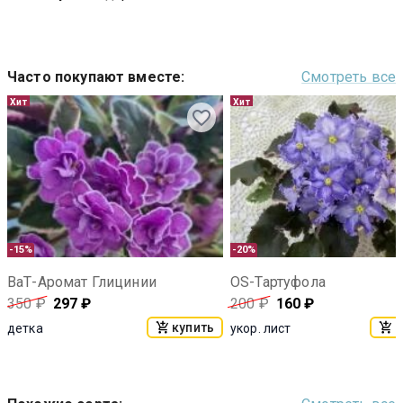
Часто покупают вместе
:
Смотреть все
Хит
Хит
-15%
-20%
ВаТ-Аромат Глицинии
OS-Тартуфола
350
₽
297
₽
200
₽
160
₽
купить
к
детка
укор. лист