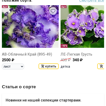
Похожие сорта
:
Смотреть все
Хит
Хит
-15%
АВ-Облачный Край (895-49)
ЛЕ-Легкая Грусть
2500
₽
400
₽
340
₽
купить
к
детка
Статьи о сорте
Новинки не нашей селекции стартерами.