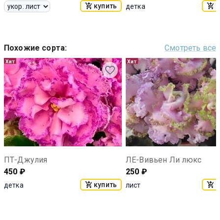
купить
к
детка
Похожие сорта
:
Смотреть все
Хит
Хит
ПТ-Джулия
ЛЕ-Вивьен Ли люкс
450
₽
250
₽
купить
к
детка
лист