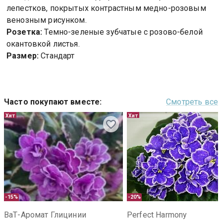
лепестков, покрытых контрастным медно-розовым
венозным рисунком.
Розетка:
Темно-зеленые зубчатые с розово-белой
окантовкой листья.
Размер:
Стандарт
Часто покупают вместе
:
Смотреть все
Хит
Хит
-15%
-20%
ВаТ-Аромат Глицинии
Perfect Harmony