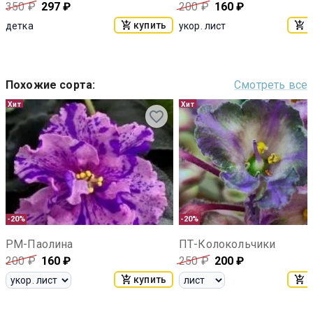
350
₽
297
₽
200
₽
160
₽
купить
к
детка
укор. лист
Похожие сорта
:
Смотреть все
Хит
Хит
-20%
-20%
РМ-Паолина
ПТ-Колокольчики
200
₽
160
₽
250
₽
200
₽
купить
к