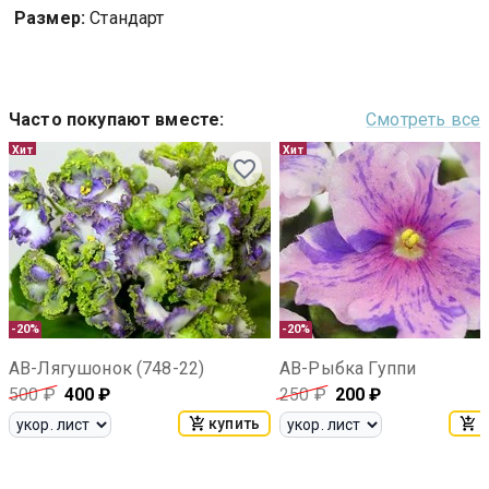
Размер:
Стандарт
Часто покупают вместе
:
Смотреть все
Хит
Хит
-20%
-20%
АВ-Лягушонок (748-22)
АВ-Рыбка Гуппи
500
₽
400
₽
250
₽
200
₽
купить
к