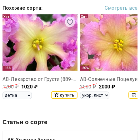
Похожие сорта
:
Смотреть все
Хит
Хит
-15%
-20%
АВ-Лекарство от Грусти (889-33)
АВ-Солнечные Поцелуи
1200
₽
1020
₽
2500
₽
2000
₽
купить
к
Статьи о сорте
АВ-Золотая Звезда