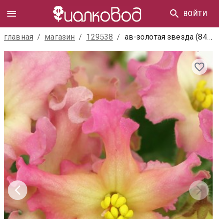
ВОЙТИ
главная
/
магазин
/
129538
/
ав-золотая звезда (848-81)