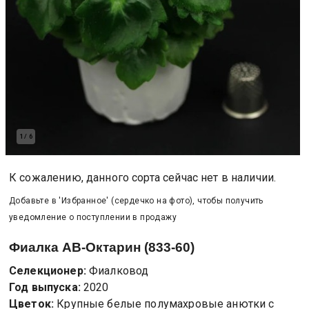
1
/
6
К сожалению, данного сорта сейчас нет в наличии.
Добавьте в 'Избранное' (сердечко на фото), чтобы получить
уведомление о поступлении в продажу
Фиалка
АВ-Октарин (833-60)
Селекционер:
Фиалковод
Год выпуска:
2020
Цветок:
Крупные белые полумахровые анютки с