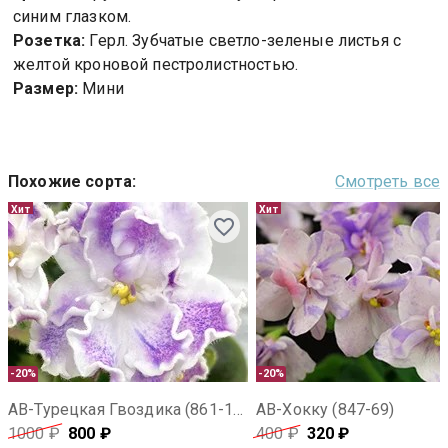
синим глазком.
Розетка:
Герл. Зубчатые светло-зеленые листья с
желтой кроновой пестролистностью.
Размер:
Мини
Похожие сорта
:
Смотреть все
Хит
Хит
-20%
-20%
АВ-Турецкая Гвоздика (861-118)
АВ-Хокку (847-69)
1000
₽
800
₽
400
₽
320
₽