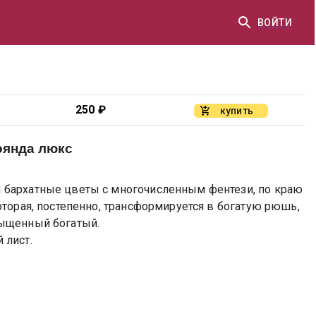
ВОЙТИ
250
₽
купить
оянда люкс
бархатные цветы с многочисленным фентези, по краю
оторая, постепенно, трансформируется в богатую рюшь,
сыщенный богатый.
 лист.