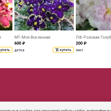
л
МТ-Моя Вселенная
ЛФ-Розовая Голу
600
₽
200
₽
купить
купить
детка
лист
иональные cookies для улучшения работы сайта, аутентификац