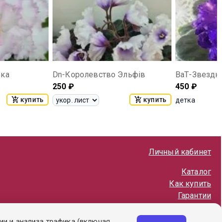
бка
Dn-Королевство Эльфiв
ВаТ-Звездн
250
₽
450
₽
купить
купить
детка
Личный кабинет
Каталог
Как купить
Гарантии
Политика обработки ПД
ии и анализа трафика (включая