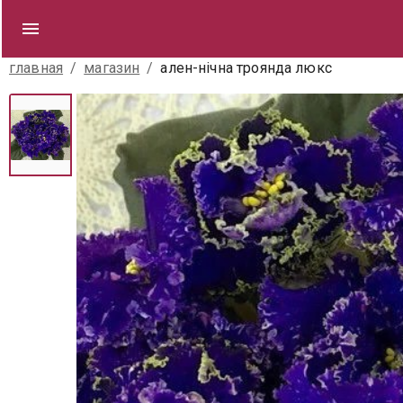
главная
/
магазин
/
ален-нічна троянда люкс