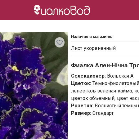
Наличие в магазине:
Лист
укорененный
Фиалка
Ален-Нічна Тр
Селекционер:
Вольская А.
Цветок:
Темно-фиолетовый 
лепестков зеленая кайма, к
цветок объемный, цвет на
Розетка:
Волнистый темный
Размер:
Стандарт