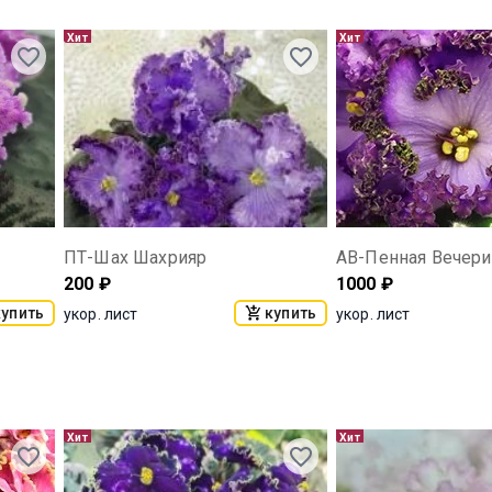
Хит
Хит
ПТ-Шах Шахрияр
АВ-Пенная Вечери
200
₽
1000
₽
купить
купить
укор. лист
укор. лист
Хит
Хит