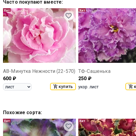
Часто покупают вместе
:
Хит
Хит
АВ-Минутка Нежности (22-570)
ТФ-Сашенька
600
₽
250
₽
купить
укор. лист
Похожие сорта
:
Хит
Хит