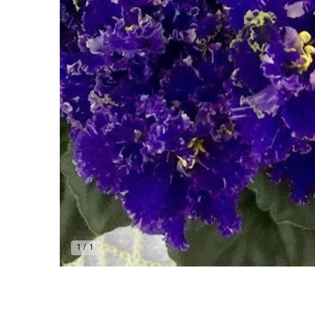
1
/
1