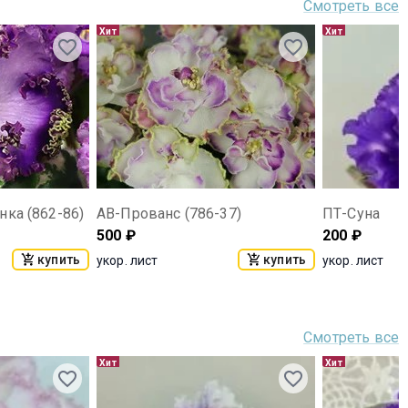
Смотреть все
Хит
Хит
нка (862-86)
АВ-Прованс (786-37)
ПТ-Суна
500
₽
200
₽
купить
купить
укор. лист
укор. лист
Смотреть все
Хит
Хит