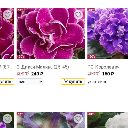
Хит
Хит
-20%
-20%
АВ-Красный Прекрасный (871-122)
С-Дикая Малина (25-45)
РС-Королевич
300
₽
240
₽
200
₽
160
₽
купить
купить
укор. лист
Хит
Хит