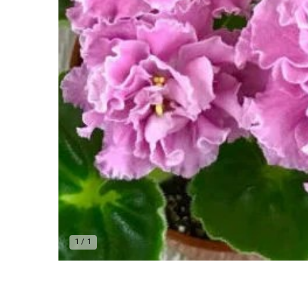
1
/
1