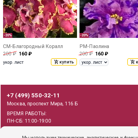
-20%
-20%
СМ-Благородный Коралл
РМ-Паолина
200
₽
160
₽
200
₽
160
₽
купить
укор. лист
+7 (499) 550-32-11
Москва, проспект Мира, 116 Б
ВРЕМЯ РАБОТЫ:
ПН-СБ: 11:00-19:00
ВС: 11:00-18:00
Мы используем технические, аналитические и функц