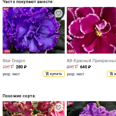
Часто покупают вместе
:
Хит
Хит
-20%
-20%
Blue Dragon
350
₽
280
₽
800
₽
640
₽
купить
укор. лист
укор. лист
Похожие сорта
:
Хит
Хит