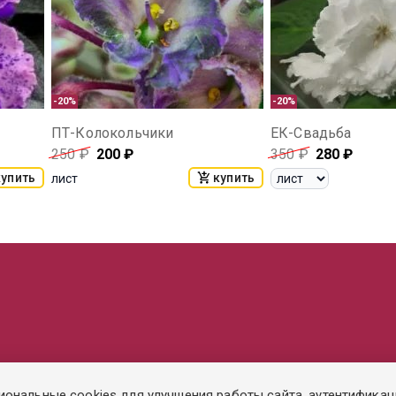
-20%
-20%
ПТ-Колокольчики
ЕК-Свадьба
250
₽
200
₽
350
₽
280
₽
купить
купить
лист
иональные cookies для улучшения работы сайта, аутентификац