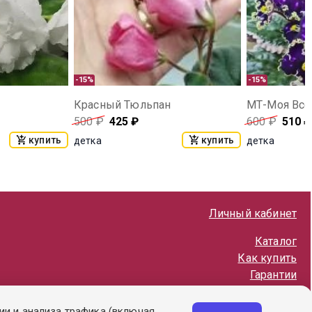
-15%
-15%
Красный Тюльпан
МТ-Моя Все
500
₽
425
₽
600
₽
510
₽
купить
купить
детка
детка
Личный кабинет
Каталог
Как купить
Гарантии
Политика обработки ПД
ии и анализа трафика (включая