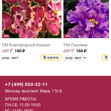
-20%
-20%
СМ-Благородный Коралл
РМ-Паолина
200
₽
160
₽
200
₽
160
₽
купить
к
укор. лист
+7 (499) 550-32-11
Москва, проспект Мира, 116 Б
ВРЕМЯ РАБОТЫ:
ПН-СБ: 11:00-19:00
ВС: 11:00-18:00