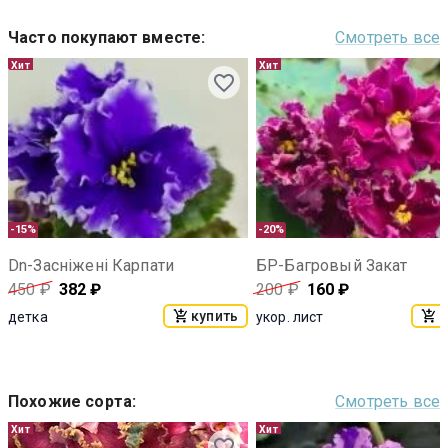
Часто покупают вместе
:
Смотреть все
Хит
Хит
-15%
-20%
Dn-Заснiженi Карпати
БР-Багровый Закат
450
₽
382
₽
200
₽
160
₽
купить
к
детка
укор. лист
Похожие сорта
:
Смотреть все
Хит
Хит