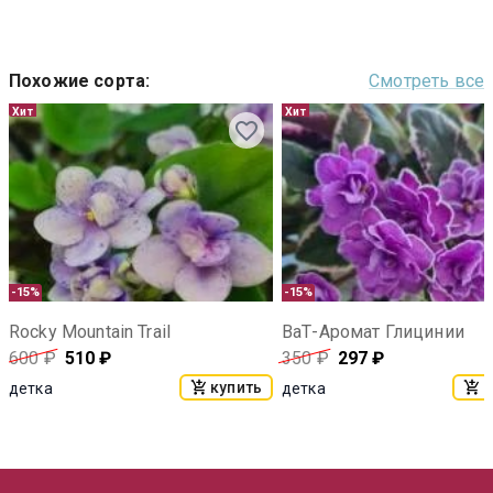
Похожие сорта
:
Смотреть все
Хит
Хит
-15%
-15%
Rocky Mountain Trail
ВаТ-Аромат Глицинии
600
₽
510
₽
350
₽
297
₽
купить
к
детка
детка