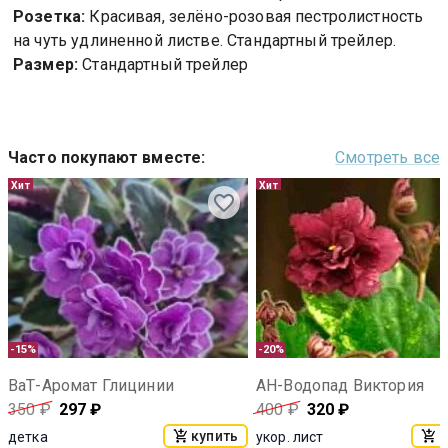
Розетка:
Красивая, зелёно-розовая пестролистность
на чуть удлиненной листве. Стандартный трейлер.
Размер:
Стандартный трейлер
Часто покупают вместе
:
Смотреть все
Хит
Хит
-15%
-20%
ВаТ-Аромат Глицинии
АН-Водопад Виктория
350
₽
297
₽
400
₽
320
₽
купить
к
детка
укор. лист