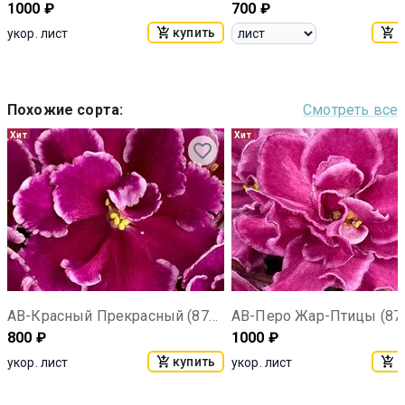
1000
₽
700
₽
купить
к
укор. лист
Похожие сорта
:
Смотреть все
Хит
Хит
АВ-Красный Прекрасный (871-122)
АВ-Перо Жар-Птицы (87
800
₽
1000
₽
купить
к
укор. лист
укор. лист