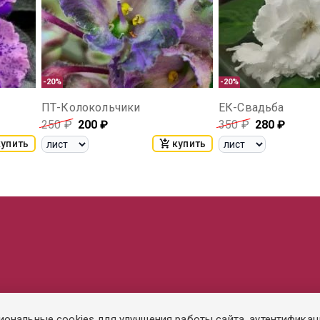
-20%
-20%
ПТ-Колокольчики
ЕК-Свадьба
250
₽
200
₽
350
₽
280
₽
купить
купить
иональные cookies для улучшения работы сайта, аутентификац