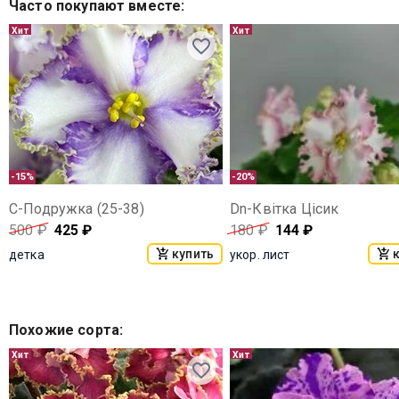
Часто покупают вместе
:
Хит
Хит
-15%
-20%
С-Подружка (25-38)
Dn-Квiтка Цiсик
500
₽
425
₽
180
₽
144
₽
купить
детка
укор. лист
Похожие сорта
:
Хит
Хит