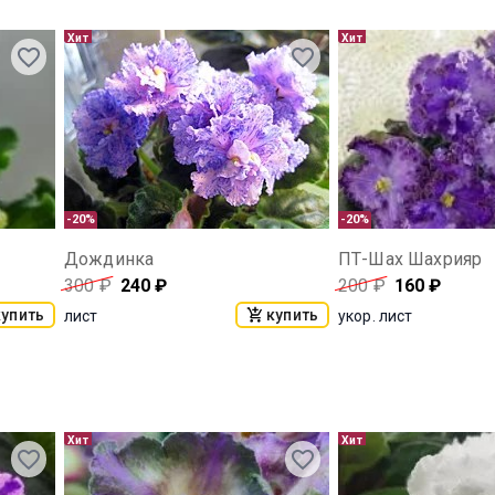
Хит
Хит
-20%
-20%
Дождинка
ПТ-Шах Шахрияр
300
₽
240
₽
200
₽
160
₽
купить
купить
лист
укор. лист
Хит
Хит