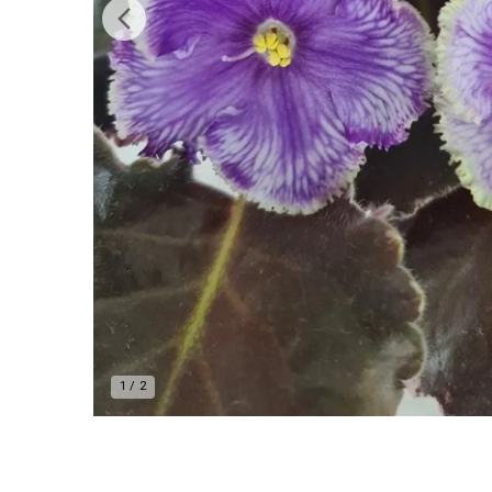
1
/
2