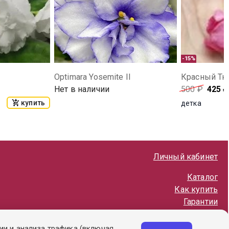
-15%
Optimara Yosemite II
Красный Тю
Нет в наличии
500
₽
425
₽
купить
детка
Личный кабинет
Каталог
Как купить
Гарантии
Политика обработки ПД
ии и анализа трафика (включая