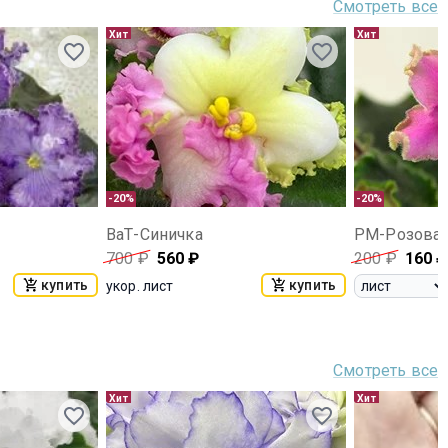
Смотреть все
Хит
Хит
-20%
-20%
ВаТ-Синичка
РМ-Розовая
700
₽
560
₽
200
₽
160
₽
купить
купить
укор. лист
Смотреть все
Хит
Хит