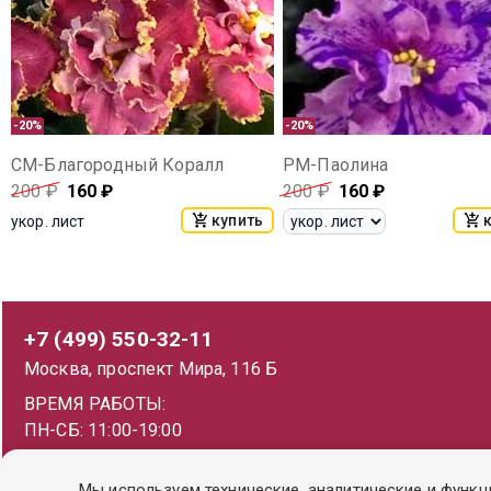
-20%
-20%
СМ-Благородный Коралл
РМ-Паолина
200
₽
160
₽
200
₽
160
₽
купить
укор. лист
+7 (499) 550-32-11
Москва, проспект Мира, 116 Б
ВРЕМЯ РАБОТЫ:
ПН-СБ: 11:00-19:00
ВС: 11:00-18:00
Мы используем технические, аналитические и функц