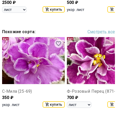
2500
₽
500
₽
купить
к
укор. лист
Похожие сорта
:
Смотреть все
Хит
Хит
С-Мила (25-69)
Ф-Розовый Перец (871-
350
₽
700
₽
купить
к
укор. лист