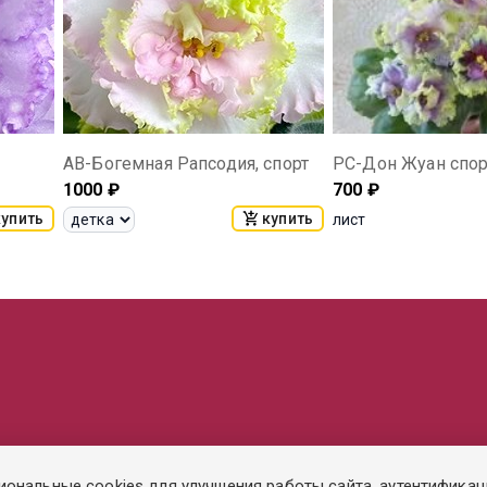
АВ-Богемная Рапсодия, спорт
РС-Дон Жуан спор
1000
₽
700
₽
купить
купить
лист
иональные cookies для улучшения работы сайта, аутентификац