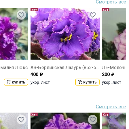
Смотреть все
Хит
Хит
омалия Люкс
АВ-Берлинская Лазурь (853-55)
ЛЕ-Молочна
400
₽
200
₽
купить
купить
укор. лист
укор. лист
Смотреть все
Хит
Хит