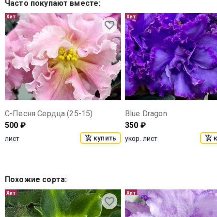
Часто покупают вместе
:
Хит
Хит
С-Песня Сердца (25-15)
Blue Dragon
500
₽
350
₽
купить
лист
укор. лист
Похожие сорта
:
Хит
Хит