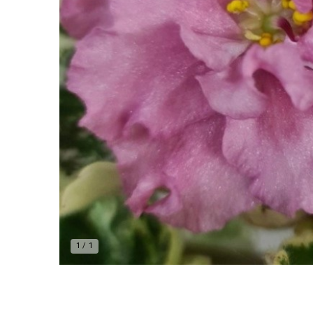
1
/
1