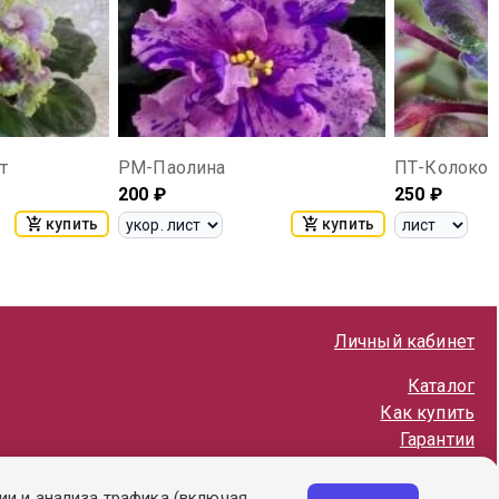
т
РМ-Паолина
ПТ-Колокол
200
₽
250
₽
купить
купить
Личный кабинет
Каталог
Как купить
Гарантии
Политика обработки ПД
ии и анализа трафика (включая