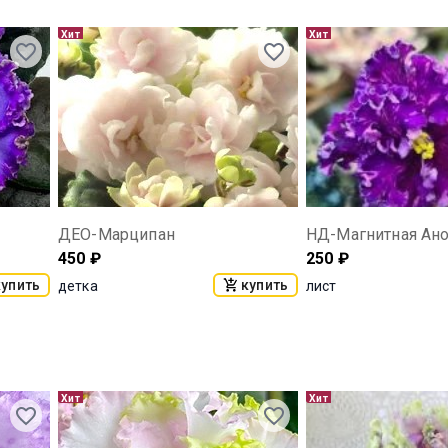
Хит
Хит
ДЕО-Марципан
НД-Магнитная Ан
450
₽
250
₽
купить
купить
детка
лист
Хит
Хит