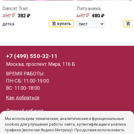
Dancin' Trail
Литуаника
450
₽
382
₽
600
₽
480
₽
купить
к
детка
+7 (499) 550-32-11
Москва, проспект Мира, 116 Б
ВРЕМЯ РАБОТЫ:
ПН-СБ: 11:00-19:00
ВС: 11:00-18:00
Как добраться
Личный кабинет
Мы используем технические, аналитические и функциональные
Каталог
cookies для улучшения работы сайта, аутентификации и анализа
Как купить
трафика (включая Яндекс.Метрику). Продолжая использовать