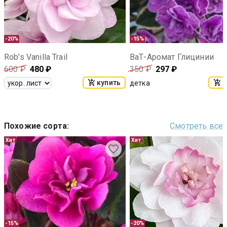
-20%
-15%
Rob's Vanilla Trail
ВаТ-Аромат Глицинии
600
₽
480
₽
350
₽
297
₽
купить
к
детка
Похожие сорта
:
Смотреть все
Хит
Хит
-15%
-20%