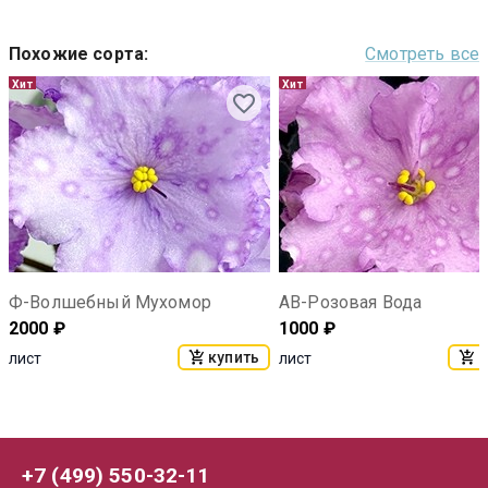
Похожие сорта
:
Смотреть все
Хит
Хит
Ф-Волшебный Мухомор
АВ-Розовая Вода
2000
₽
1000
₽
купить
к
лист
лист
+7 (499) 550-32-11