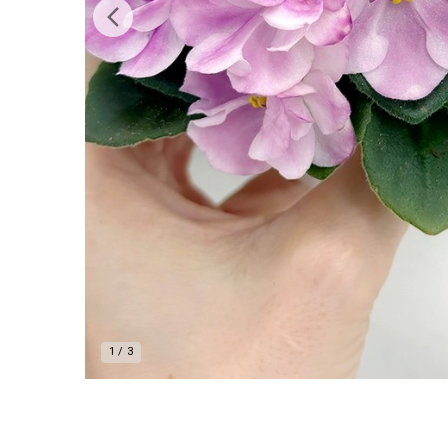
1
/
3