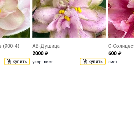
 (900-4)
АВ-Душица
С-Солнцесто
2000
₽
600
₽
купить
купить
укор. лист
лист