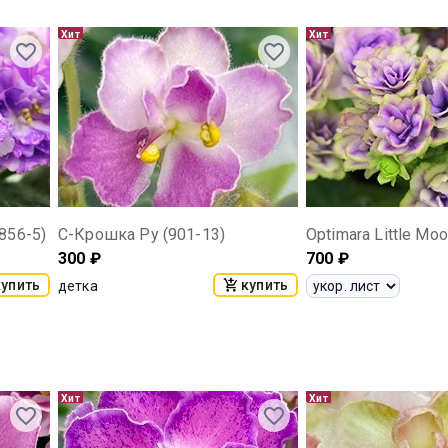
Хит
Хит
856-5)
С-Крошка Ру (901-13)
Optimara Little Mo
300
₽
700
₽
купить
купить
детка
Хит
Хит