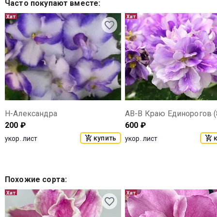
Часто покупают вместе
:
Хит
Хит
Н-Александра
АВ-В Краю Единорогов (
200
₽
600
₽
купить
укор. лист
укор. лист
Похожие сорта
:
Хит
Хит