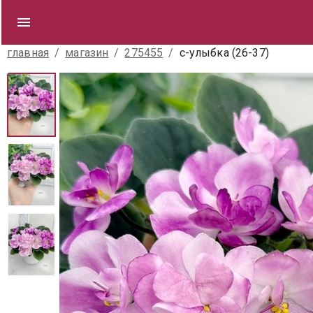
главная
/
магазин
/
275455
/
с-улыбка (26-37)