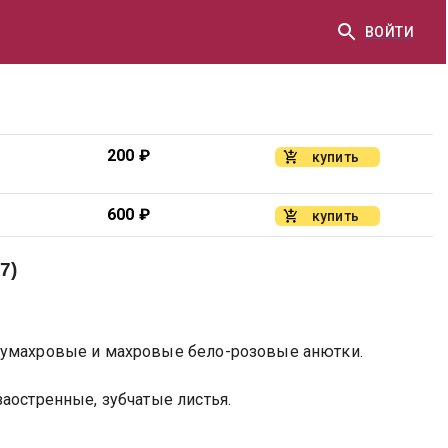
ВОЙТИ
200
₽
купить
600
₽
купить
7)
лумахровые и махровые бело-розовые анютки.
аостренные, зубчатые листья.