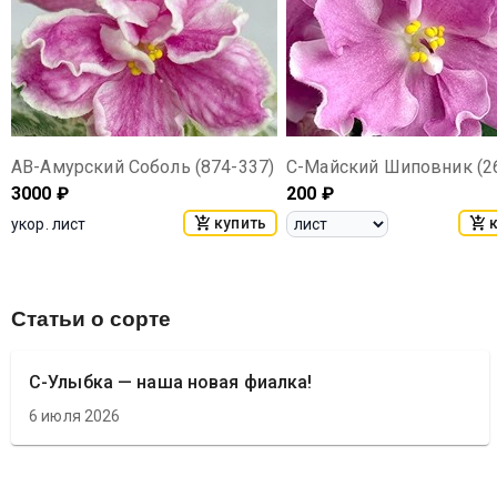
АВ-Амурский Соболь (874-337)
С-Майский Шиповник (2
3000
₽
200
₽
купить
укор. лист
Статьи о сорте
С-Улыбка — наша новая фиалка!
6 июля 2026