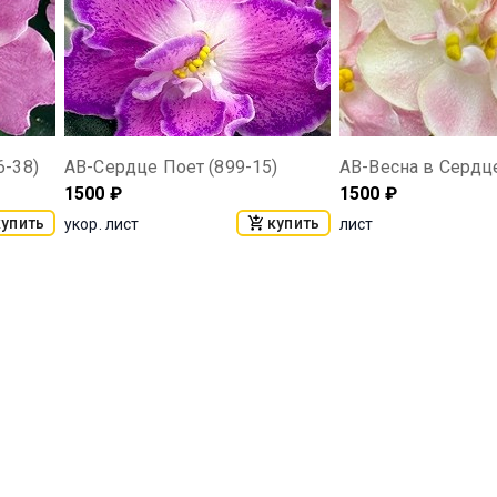
6-38)
АВ-Сердце Поет (899-15)
АВ-Весна в Сердце
1500
₽
1500
₽
купить
купить
укор. лист
лист